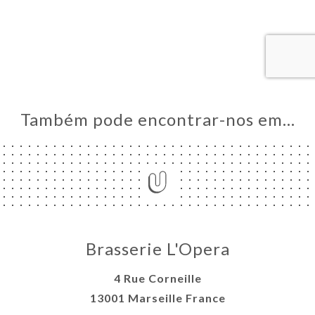
AL
RVAR
ERIA
IAÇÃO
NU
Também pode encontrar-nos em…
ACTO
Brasserie L'Opera
4 Rue Corneille
13001 Marseille France