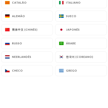
CATALÃO
CATALÃO
ITALIANO
ITALIANO
19.00€
ALEMÃO
ALEMÃO
SUECO
SUECO
20.00€
简体中文 (CHINÊS)
简体中文 (CHINÊS)
JAPONÊS
JAPONÊS
24.00€
RUSSO
RUSSO
ÁRABE
ÁRABE
22.00€
한국어 (COREANO)
한국어 (COREANO)
NEERLANDÊS
NEERLANDÊS
24.00€
CHECO
CHECO
GREGO
GREGO
20.00€
22.00€